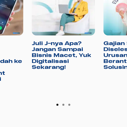
Juli J-nya Apa?
Gajian
Jangan Sampai
Diseles
Bisnis Macet, Yuk
Urusan
ndah ke
Digitalisasi
Berant
Sekarang!
Solusi
nt
i