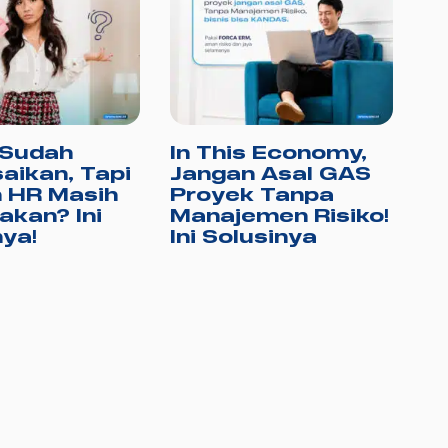
 Sudah
In This Economy,
U
aikan, Tapi
Jangan Asal GAS
P
 HR Masih
Proyek Tanpa
Be
akan? Ini
Manajemen Risiko!
M
nya!
Ini Solusinya
D