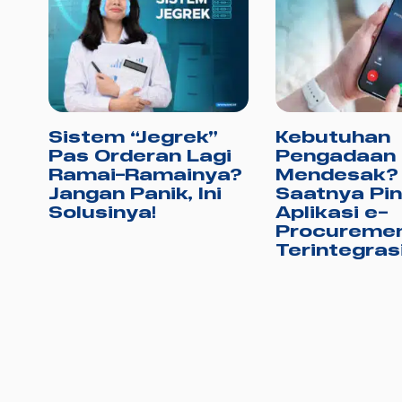
Sistem “Jegrek”
Kebutuhan
r
Pas Orderan Lagi
Pengadaan
Ramai-Ramainya?
Mendesak?
Jangan Panik, Ini
Saatnya Pi
Solusinya!
Aplikasi e-
u
Procureme
Terintegras