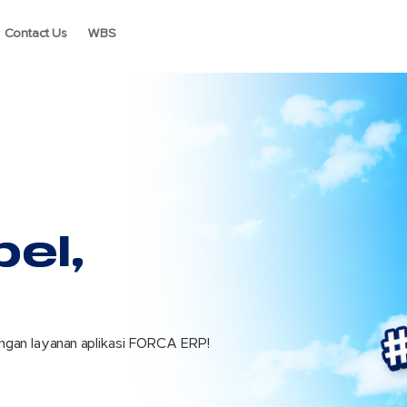
Contact Us
WBS
el,
engan layanan aplikasi FORCA ERP!
n bisnis dari berbagai industri di