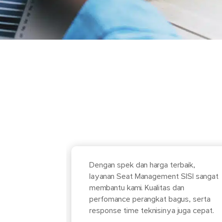
ment
tata
Dengan spek dan harga terbaik,
rofesional,
layanan Seat Management SISI sangat
se
, sehingga
membantu kami. Kualitas dan
i harapkan
perfomance perangkat bagus, serta
n baik.
response time teknisinya juga cepat.