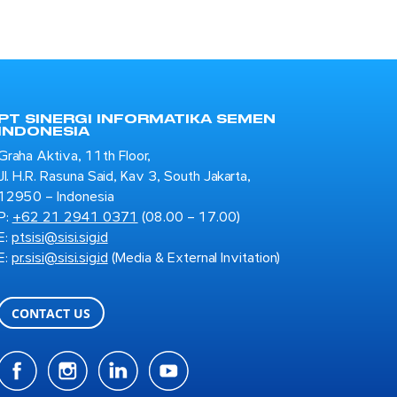
PT SINERGI INFORMATIKA SEMEN
INDONESIA
Graha Aktiva, 11th Floor,
Jl. H.R. Rasuna Said, Kav 3, South Jakarta,
12950 – Indonesia
P:
+62 21 2941 0371
(08.00 – 17.00)
E:
ptsisi@sisi.sig.id
E:
pr.sisi@sisi.sig.id
(Media & External Invitation)
CONTACT US