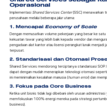
Operasional
Implementasi
Shared Services Center
(SSC) menawarkan tra
perusahaan melalui beberapa jalur utama:
1. Mencapai
Economy of Scale
Dengan memusatkan volume pekerjaan yang besar ke satu
kekuatan tawar yang lebih baik kepada vendor dan mengurang
pengadaan alat kantor atau lisensi perangkat lunak menjadi j
terpusat.
2. Standarisasi dan Otomasi Pros
Shared Services mendorong terciptanya standarisasi SOP. 
dapat dengan mudah menerapkan teknologi otomasi sepert
ini meminimalkan kesalahan manusia (
human error
) dan mempe
3. Fokus pada Core Business
Ketika unit bisnis tidak lagi dibebani oleh urusan administras
memfokuskan 100% energi mereka pada strategi pertumbu
business).