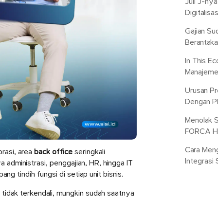
Juli J-ny
Digitalisa
Gajian Su
Berantakan
In This E
Manajemen
Urusan Pr
Dengan P
Menolak S
FORCA HR
Cara Meng
rasi, area
back office
seringkali
Integrasi
 administrasi, penggajian, HR, hingga IT
g tindih fungsi di setiap unit bisnis.
 tidak terkendali, mungkin sudah saatnya