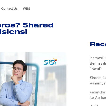
Contact Us
WBS
oros? Shared
isiensi
Rec
Instalasi 
Bermasala
“Nanti”!
Sistem “J
Ramainya? 
Kebutuha
ke Aplika