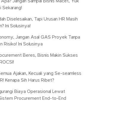
a Apa? Jangan Sampai Bisnis Macet, Yuk
si Sekarang!
dah Diselesaikan, Tapi Urusan HR Masih
? Ini Solusinya!
conomy, Jangan Asal GAS Proyek Tanpa
 Risiko! Ini Solusinya
ocurement Beres, Bisnis Makin Sukses
ROCSI!
emua Ajakan, Kecuali yang Se-seamless
! Kenapa Sih Harus Ribet?
urangi Biaya Operasional Lewat
 Sistem Procurement End-to-End